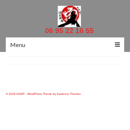
06 95 22 16 55
Menu
Accueil
Actualités
Contacts
© 2026 ASWT - WordPress Theme by
Kadence Themes
Le Professeur
Documents
Planning et salles