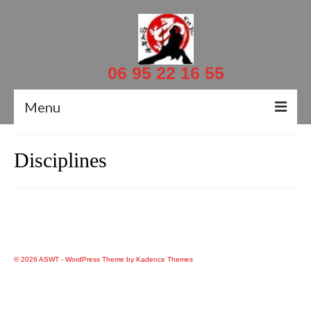
06 95 22 16 55
Menu
Accueil
Disciplines
Actualités
Contacts
Le Professeur
© 2026 ASWT - WordPress Theme by
Kadence Themes
Documents
Planning et salles