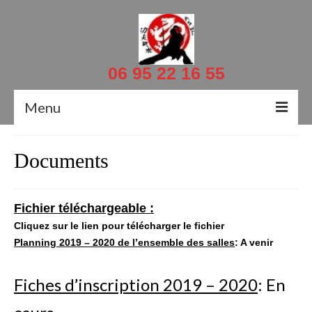
06 95 22 16 55
Menu
Accueil
Documents
Actualités
Fichier téléchargeable :
Contacts
Cliquez sur le lien pour télécharger le fichier
Planning 2019 – 2020 de l’ensemble des salles
: A venir
Le Professeur
Documents
Fiches d’inscription 2019 – 2020
: En
Planning et salles