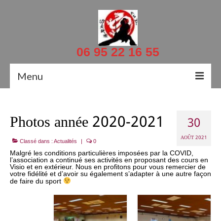
06 95 22 16 55
Menu
Accueil
Photos année 2020-2021
30
Actualités
AOÛT 2021
Classé dans :
Actualités
|
0
Contacts
Malgré les conditions particulières imposées par la COVID,
l’association a continué ses activités en proposant des cours en
Visio et en extérieur. Nous en profitons pour vous remercier de
Le Professeur
votre fidélité et d’avoir su également s’adapter à une autre façon
de faire du sport
Documents
Planning et salles