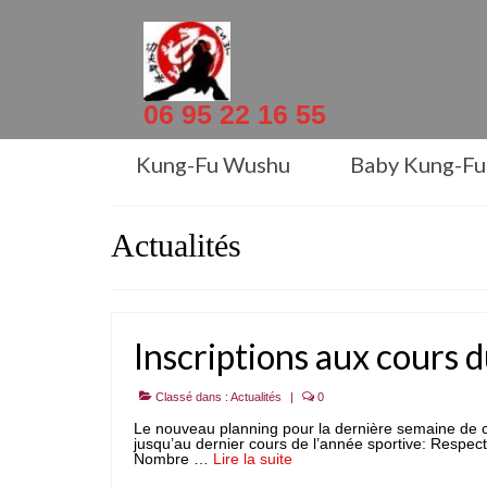
06 95 22 16 55
Kung-Fu Wushu
Baby Kung-Fu
Actualités
Inscriptions aux cours 
Classé dans :
Actualités
|
0
Le nouveau planning pour la dernière semaine de co
jusqu’au dernier cours de l’année sportive: Respec
Nombre …
Lire la suite­­